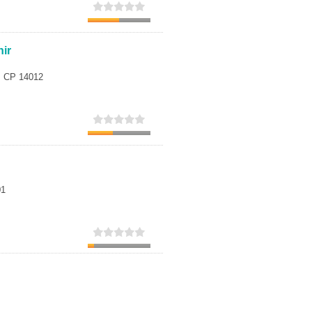
Secundaria
Eleccion de universidad
ir
7, CP 14012
01