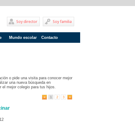
Soy director
Soy familia
e
Mundo escolar
Contacto
Problemas de aprendizaje
Adolescentes
Internados
ción o pide una visita para conocer mejor
Fracaso escolar
ealizar una nueva búsqueda en
 el mejor colegio para tus hijos.
Acoso escolar
1
2
3
Profesores
inar
Familia
12
Infantil
Primaria