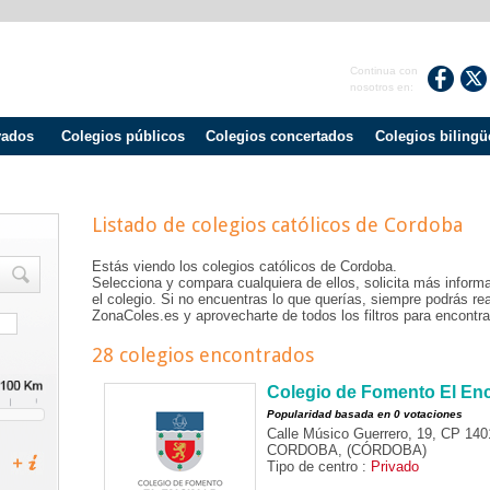
Continua con
nosotros en:
vados
Colegios públicos
Colegios concertados
Colegios bilingü
Listado de colegios católicos de
Cordoba
Estás viendo los colegios católicos de
Cordoba
.
Selecciona y compara cualquiera de ellos, solicita más informa
el colegio. Si no encuentras lo que querías, siempre podrás r
ZonaColes.es y aprovecharte de todos los filtros para encontrar
28 colegios encontrados
Colegio de Fomento El Enc
Popularidad basada en 0 votaciones
Calle Músico Guerrero, 19, CP 140
CORDOBA, (CÓRDOBA)
Tipo de centro :
Privado