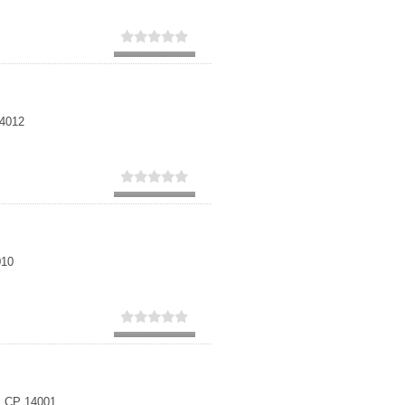
14012
010
5, CP 14001