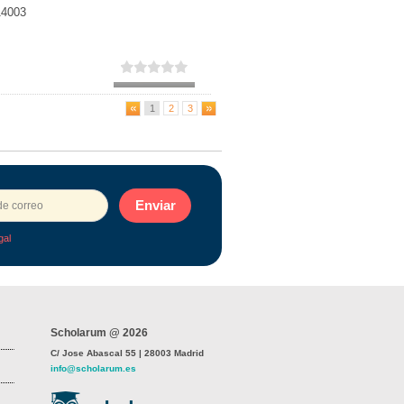
14003
1
2
3
Enviar
gal
Scholarum @ 2026
C/ Jose Abascal 55 | 28003 Madrid
info@scholarum.es