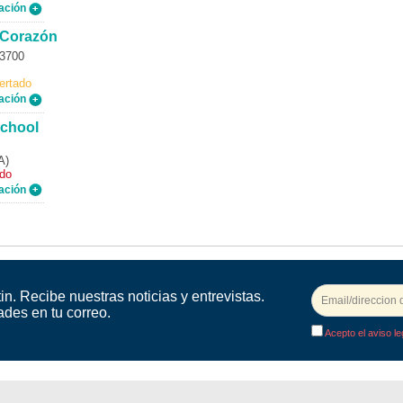
ación
 Corazón
03700
ertado
ación
School
A)
ado
ación
in. Recibe nuestras noticias y entrevistas.
ades en tu correo.
Acepto el aviso le