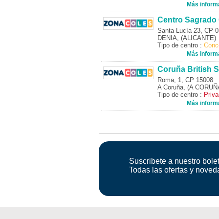
Más inform
Centro Sagrado
Santa Lucía 23, CP 
DENIA, (ALICANTE)
Tipo de centro :
Conc
Más inform
Coruña British 
Roma, 1, CP 15008
A Coruña, (A CORUÑ
Tipo de centro :
Priv
Más inform
Suscribete a nuestro bolet
Todas las ofertas y noved