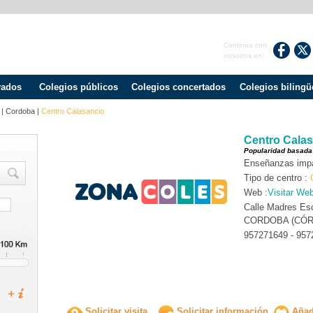
Continua con
nosotros en:
vados
Colegios públicos
Colegios concertados
Colegios bilingü
|
Cordoba
|
Centro Calasancio
Centro Cala
Popularidad basada
Enseñanzas impa
Tipo de centro :
Web :
Visitar We
Calle Madres Esc
CORDOBA (CÓ
957271649 - 957
Solicitar visita
Solicitar información
Añadi