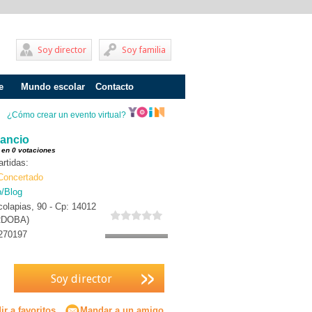
Soy director
Soy familia
e
Mundo escolar
Contacto
Problemas de aprendizaje
¿Cómo crear un evento virtual?
Adolescentes
sancio
 en 0 votaciones
Internados
rtidas:
Concertado
Fracaso escolar
b/Blog
olapias, 90 - Cp: 14012
Acoso escolar
RDOBA)
Profesores
270197
Familia
Soy director
Infantil
Primaria
r a favoritos
Mandar a un amigo