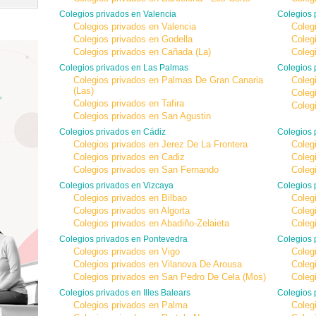
Colegios privados en
Valencia
Colegios 
Colegios privados en
Valencia
Coleg
Colegios privados en
Godella
Coleg
Colegios privados en
Cañada (la)
Coleg
Colegios privados en
Las Palmas
Colegios 
Colegios privados en
Palmas De Gran Canaria
Coleg
(las)
Coleg
Colegios privados en
Tafira
Coleg
Colegios privados en
San Agustin
Colegios privados en
Cádiz
Colegios 
Colegios privados en
Jerez De La Frontera
Coleg
Colegios privados en
Cadiz
Coleg
Colegios privados en
San Fernando
Coleg
Colegios privados en
Vizcaya
Colegios 
Colegios privados en
Bilbao
Coleg
Colegios privados en
Algorta
Coleg
Colegios privados en
Abadiño-Zelaieta
Coleg
Colegios privados en
Pontevedra
Colegios 
Colegios privados en
Vigo
Coleg
Colegios privados en
Vilanova De Arousa
Coleg
Colegios privados en
San Pedro De Cela (mos)
Coleg
Colegios privados en
Illes Balears
Colegios 
Colegios privados en
Palma
Coleg