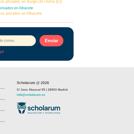
ios privados en
Burgo De Osma (el)
privados en
Albacete
ios privados en
Albacete
Enviar
gal
Scholarum @ 2026
C/ Jose Abascal 55 | 28003 Madrid
info@scholarum.es