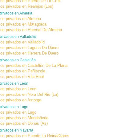
ios privados en
Puerto De La Cruz
ios privados en
Realejos (los)
privados en
Almería
ios privados en
Almeria
ios privados en
Matagorda
ios privados en
Huercal De Almeria
privados en
Valladolid
ios privados en
Valladolid
ios privados en
Laguna De Duero
ios privados en
Herrera De Duero
privados en
Castellón
ios privados en
Castellón De La Plana
ios privados en
Peñiscola
ios privados en
Vila-Real
privados en
León
ios privados en
Leon
ios privados en
Nora Del Rio (la)
ios privados en
Astorga
privados en
Lugo
ios privados en
Lugo
ios privados en
Mondoñedo
ios privados en
Donas (as)
privados en
Navarra
ios privados en
Puente La Reina/gares