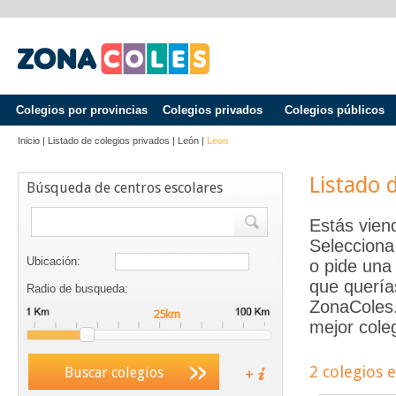
Colegios por provincias
Colegios privados
Colegios públicos
Inicio
|
Listado de colegios privados
|
León
|
Leon
Listado 
Búsqueda de centros escolares
Estás vien
Selecciona
Ubicación:
o pide una 
que quería
Radio de busqueda:
ZonaColes.e
mejor coleg
2 colegios 
Buscar colegios