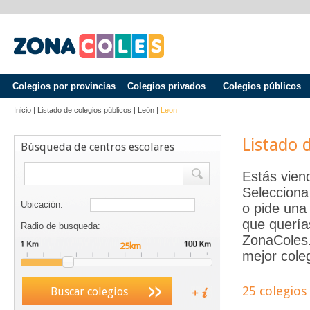
Colegios por provincias
Colegios privados
Colegios públicos
Inicio
|
Listado de colegios públicos
|
León
|
Leon
Listado 
Búsqueda de centros escolares
Estás vien
Selecciona
Ubicación:
o pide una 
que quería
Radio de busqueda:
ZonaColes.e
mejor coleg
25 colegios
Buscar colegios