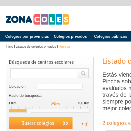
Colegios por provincias
Colegios privados
Colegios públicos
Inicio
|
Listado de colegios privados
|
Huesca
Listado 
Búsqueda de centros escolares
Estás vien
Pincha sob
Ubicación:
evalúalos 
través de 
Radio de busqueda:
siempre po
mejor coleg
2 colegios 
Buscar colegios