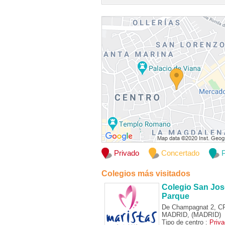
Privado
Concertado
P
Colegios más visitados
Colegio San Jos
Parque
De Champagnat 2, C
MADRID, (MADRID)
Tipo de centro :
Priv