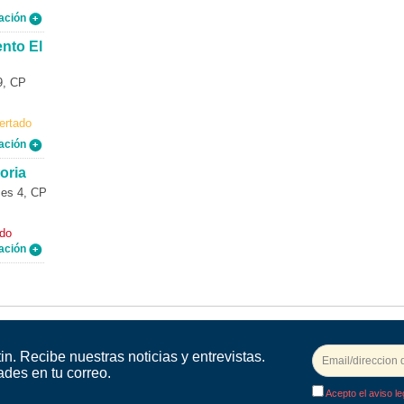
ación
nto El
9, CP
ertado
ación
oria
es 4, CP
ado
ación
in. Recibe nuestras noticias y entrevistas.
ades en tu correo.
Acepto el aviso le