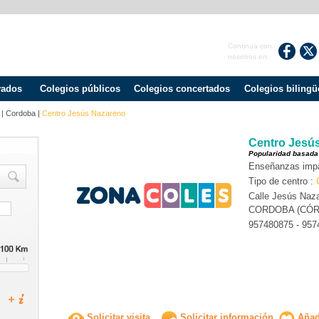
Continua con
nosotros en:
vados
Colegios públicos
Colegios concertados
Colegios bilingü
|
Cordoba
|
Centro Jesús Nazareno
Centro Jesú
Popularidad basada
Enseñanzas impa
Tipo de centro :
Calle Jesús Naza
CORDOBA (CÓ
957480875 - 957
Solicitar visita
Solicitar información
Añadi