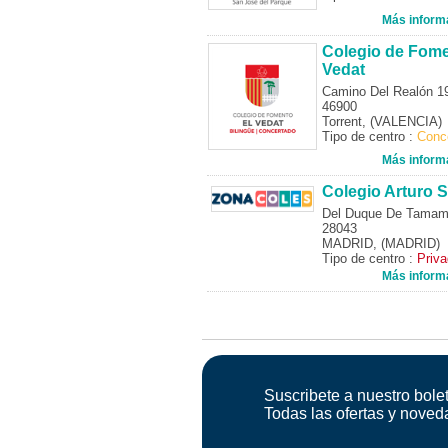
Más inform
Colegio de Fome
Vedat
Camino Del Realón 1
46900
Torrent, (VALENCIA)
Tipo de centro :
Conc
Más inform
Colegio Arturo S
Del Duque De Tamam
28043
MADRID, (MADRID)
Tipo de centro :
Priv
Más inform
Suscribete a nuestro bolet
Todas las ofertas y noved