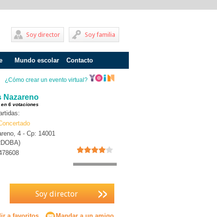
Soy director
Soy familia
e
Mundo escolar
Contacto
Problemas de aprendizaje
¿Cómo crear un evento virtual?
Adolescentes
s Nazareno
 en 6 votaciones
Internados
rtidas:
Concertado
Fracaso escolar
reno, 4 - Cp: 14001
RDOBA)
Acoso escolar
478608
Profesores
Familia
Soy director
Infantil
Primaria
r a favoritos
Mandar a un amigo