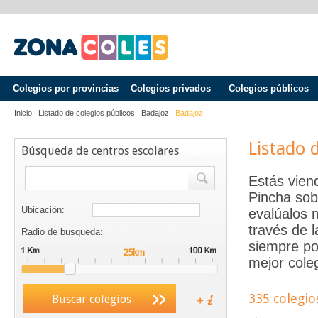
Colegios por provincias
Colegios privados
Colegios públicos
Inicio
|
Listado de colegios públicos
|
Badajoz
|
Badajoz
Listado 
Búsqueda de centros escolares
Estás vien
Pincha sob
Ubicación:
evalúalos 
través de 
Radio de busqueda:
siempre po
mejor coleg
335 colegio
Buscar colegios