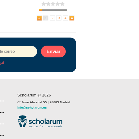
1
2
3
4
Enviar
gal
Scholarum @ 2026
C/ Jose Abascal 55 | 28003 Madrid
info@scholarum.es