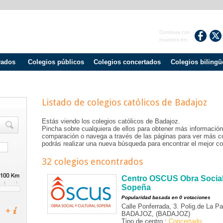
Continua con
nosotros en:
vados
Colegios públicos
Colegios concertados
Colegios bilingü
Listado de colegios católicos de
Badajoz
Estás viendo los colegios católicos de
Badajoz
.
Pincha sobre cualquiera de ellos para obtener más información
comparación o navega a través de las páginas para ver más c
podrás realizar una nueva búsqueda para encontrar el mejor col
32 colegios encontrados
Centro OSCUS Obra Social 
Sopeña
Popularidad basada en 0 votaciones
Calle Ponferrada, 3. Polig.de La P
BADAJOZ, (BADAJOZ)
Tipo de centro :
Concertado