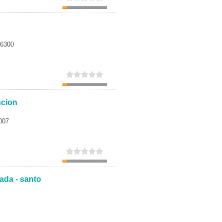
06300
ncion
007
ada - santo