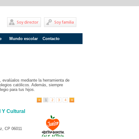
Soy director
Soy familia
e
Mundo escolar
Contacto
Problemas de aprendizaje
Adolescentes
Internados
, evalúalos mediante la herramienta de
Fracaso escolar
olegios católicos. Además, siempre
egio para tus hijos.
Acoso escolar
1
2
3
4
Profesores
Y Cultural
Familia
Infantil
az, CP 06011
Primaria