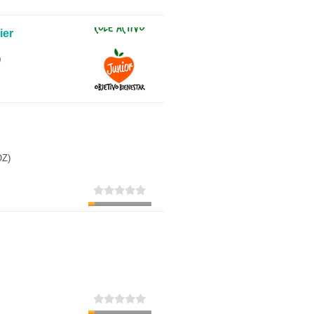
Secundaria
ier
Eleccion de universidad
0
OZ)