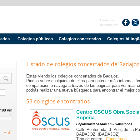
Continua con
nosotros en:
vados
Colegios públicos
Colegios concertados
Colegios bilingü
Listado de colegios concertados de
Badajoz
Estás viendo los colegios concertados de
Badajoz
.
Pincha sobre cualquiera de ellos para obtener más información
comparación o navega a través de las páginas para ver más c
podrás realizar una nueva búsqueda para encontrar el mejor col
53 colegios encontrados
Centro OSCUS Obra Social 
Sopeña
Popularidad basada en 0 votaciones
Calle Ponferrada, 3. Polig.de La P
BADAJOZ, (BADAJOZ)
Tipo de centro :
Concertado