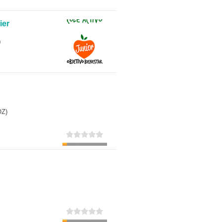
Secundaria
ier
Eleccion de universidad
0
OZ)