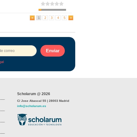
1
2
3
4
5
Enviar
gal
Scholarum @ 2026
C/ Jose Abascal 55 | 28003 Madrid
info@scholarum.es