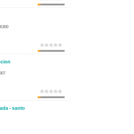
06300
ncion
007
ada - santo