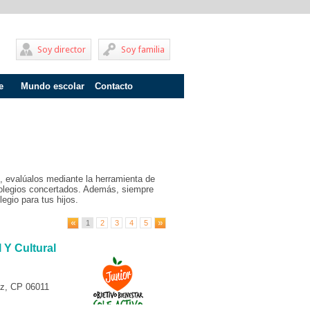
Soy director
Soy familia
e
Mundo escolar
Contacto
Problemas de aprendizaje
Adolescentes
Internados
, evalúalos mediante la herramienta de
Fracaso escolar
olegios concertados. Además, siempre
egio para tus hijos.
Acoso escolar
1
2
3
4
5
Profesores
Y Cultural
Familia
Infantil
az, CP 06011
Primaria