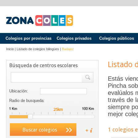
Colegios por provincias
Colegios privados
Colegios públicos
Inicio
|
Listado de colegios bilingües
|
Badajoz
Listado 
Búsqueda de centros escolares
Estás vien
Pincha sob
Ubicación:
evalúalos 
través de 
Radio de busqueda:
siempre po
mejor coleg
1 colegios 
Buscar colegios