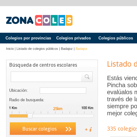
Colegios por provincias
Colegios privados
Colegios públicos
Inicio
|
Listado de colegios públicos
|
Badajoz
|
Badajoz
Listado 
Búsqueda de centros escolares
Estás vien
Pincha sob
Ubicación:
evalúalos 
través de 
Radio de busqueda:
siempre po
mejor coleg
335 colegio
Buscar colegios