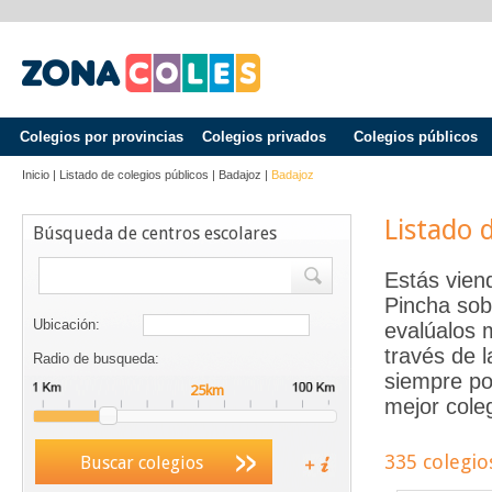
Colegios por provincias
Colegios privados
Colegios públicos
Inicio
|
Listado de colegios públicos
|
Badajoz
|
Badajoz
Listado 
Búsqueda de centros escolares
Estás vien
Pincha sob
Ubicación:
evalúalos 
través de 
Radio de busqueda:
siempre po
mejor coleg
335 colegio
Buscar colegios