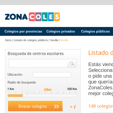
Colegios por provincias
Colegios privados
Colegios públicos
Inicio
|
Listado de colegios públicos
|
Sevilla
|
Sevilla
Listado 
Búsqueda de centros escolares
Estás vien
Selecciona
Ubicación:
o pide una 
que quería
Radio de busqueda:
ZonaColes.e
mejor coleg
149 colegio
Buscar colegios