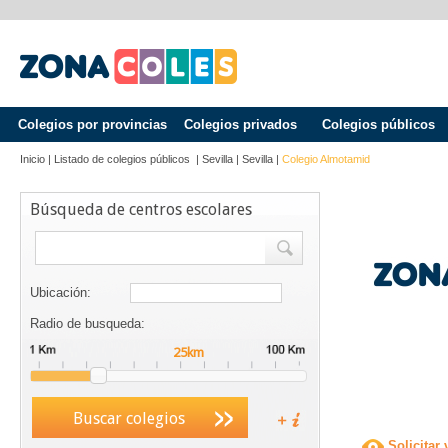
Colegios por provincias
Colegios privados
Colegios públicos
Inicio
|
Listado de colegios públicos
|
Sevilla
|
Sevilla
|
Colegio Almotamid
Búsqueda de centros escolares
Ubicación:
Radio de busqueda:
Buscar colegios
Solicitar 