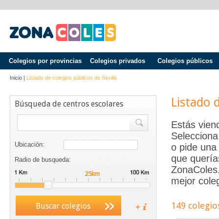
Colegios por provincias
Colegios privados
Colegios públicos
Inicio
|
Listado de colegios públicos de
Sevilla
Listado 
Búsqueda de centros escolares
Estás vien
Selecciona
Ubicación:
o pide una 
que quería
Radio de busqueda:
ZonaColes.e
mejor coleg
149 colegio
Buscar colegios