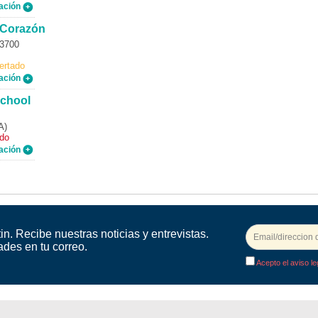
ación
 Corazón
03700
ertado
ación
School
A)
ado
ación
in. Recibe nuestras noticias y entrevistas.
ades en tu correo.
Acepto el aviso le