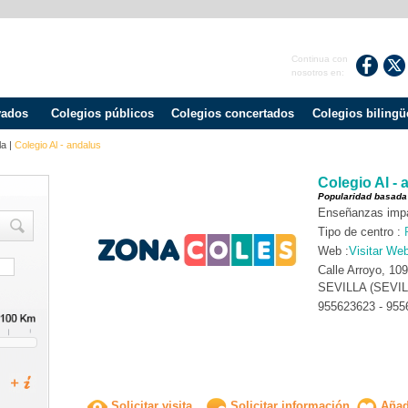
Continua con
nosotros en:
vados
Colegios públicos
Colegios concertados
Colegios bilingü
la
|
Colegio Al - andalus
Colegio Al - 
Popularidad basada
Enseñanzas impar
Tipo de centro :
Web :
Visitar We
Calle Arroyo, 10
SEVILLA (SEVIL
955623623 - 955
Solicitar visita
Solicitar información
Añadi