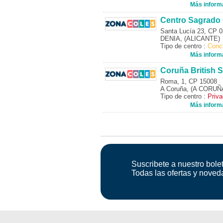
Más inform
Centro Sagrado
Santa Lucía 23, CP 
DENIA, (ALICANTE)
Tipo de centro :
Conc
Más inform
Coruña British 
Roma, 1, CP 15008
A Coruña, (A CORUÑ
Tipo de centro :
Priv
Más inform
Suscribete a nuestro bolet
Todas las ofertas y noved