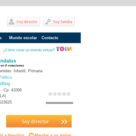
Soy director
Soy familia
e
Mundo escolar
Contacto
Problemas de aprendizaje
¿Cómo crear un evento virtual?
Adolescentes
andalus
 en 0 votaciones
Internados
tidas: Infantil, Primaria
Público
Fracaso escolar
b/Blog
9 - Cp: 41008
Acoso escolar
LA)
Profesores
623625
Familia
Soy director
Infantil
Primaria
r a favoritos
Mandar a un amigo