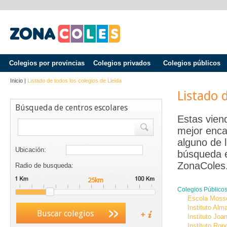
Colegios por provincias
Colegios privados
Colegios públicos
Inicio
|
Listado de todos los colegios de
Lleida
Listado 
Búsqueda de centros escolares
Estas vien
mejor enca
alguno de 
Ubicación:
búsqueda en
ZonaColes.
Radio de busqueda:
Colegios Público
Escola Moss
Instituto Alm
Buscar colegios
Instituto Joa
Instituto Ron