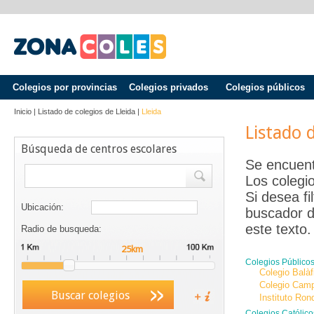
Colegios por provincias
Colegios privados
Colegios públicos
Inicio
|
Listado de colegios de
Lleida
|
Lleida
Listado 
Búsqueda de centros escolares
Se encuent
Los colegi
Si desea fi
Ubicación:
buscador d
este texto.
Radio de busqueda:
Colegios Público
Colegio Balàf
Colegio Camp
Buscar colegios
Instituto Ron
Colegios Católic