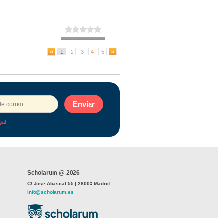
1
2
3
4
5
Enviar
gal
Scholarum @ 2026
C/ Jose Abascal 55 | 28003 Madrid
info@scholarum.es