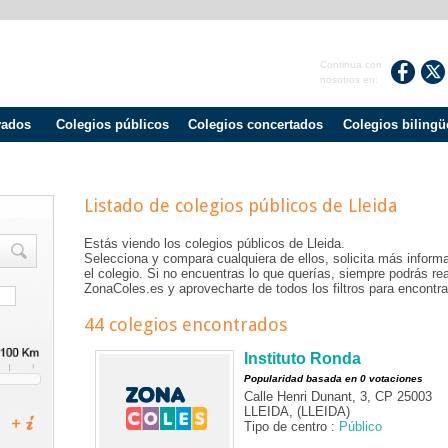
Continua con
nosotros en:
vados
Colegios públicos
Colegios concertados
Colegios bilingü
Listado de colegios públicos de
Lleida
Estás viendo los colegios públicos de
Lleida
.
Selecciona y compara cualquiera de ellos, solicita más informa
el colegio. Si no encuentras lo que querías, siempre podrás r
ZonaColes.es y aprovecharte de todos los filtros para encontrar
44 colegios encontrados
Instituto Ronda
Popularidad basada en 0 votaciones
Calle Henri Dunant, 3, CP 25003
LLEIDA, (LLEIDA)
Tipo de centro :
Público