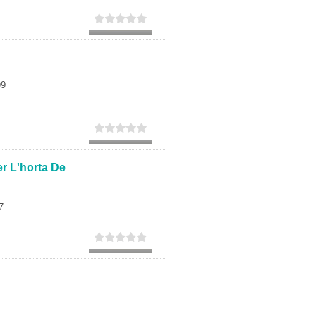
99
er L'horta De
7