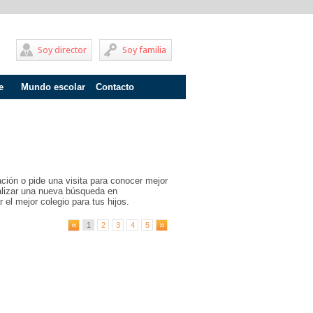
Soy director
Soy familia
e
Mundo escolar
Contacto
Problemas de aprendizaje
Adolescentes
Internados
ción o pide una visita para conocer mejor
Fracaso escolar
ealizar una nueva búsqueda en
 el mejor colegio para tus hijos.
Acoso escolar
1
2
3
4
5
Profesores
Familia
Infantil
Primaria