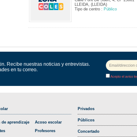
LLEIDA, (LLEIDA)
Tipo de centro :
Público
in. Recibe nuestras noticias y entrevistas.
ades en tu correo.
Acepto el aviso le
olar
Privados
Públicos
 de aprendizaje
Acoso escolar
tes
Profesores
Concertado