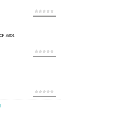
, CP 25001
i