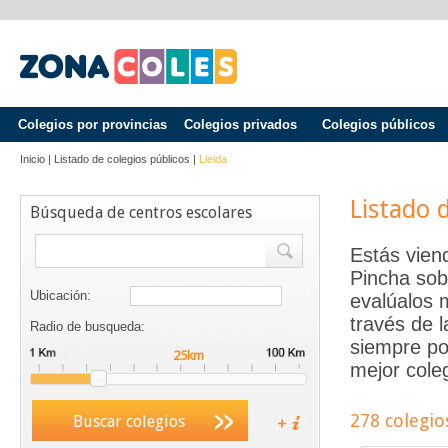
Colegios por provincias
Colegios privados
Colegios públicos
Inicio
|
Listado de colegios públicos
|
Lleida
Listado 
Búsqueda de centros escolares
Estás vien
Pincha sob
Ubicación:
evalúalos 
través de 
Radio de busqueda:
siempre po
mejor coleg
278 colegio
Buscar colegios