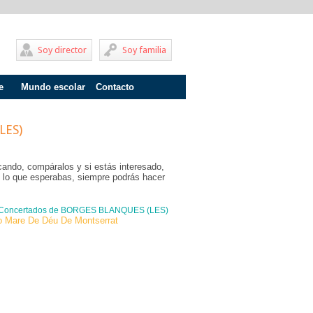
Soy director
Soy familia
e
Mundo escolar
Contacto
Problemas de aprendizaje
LES)
Adolescentes
Internados
cando, compáralos y si estás interesado,
as lo que esperabas, siempre podrás hacer
Fracaso escolar
Acoso escolar
 Concertados de BORGES BLANQUES (LES)
o Mare De Déu De Montserrat
Profesores
Familia
Infantil
Primaria