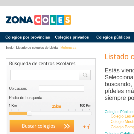
Colegios por provincias
Colegios privados
Colegios públicos
Inicio
|
Listado de colegios de
Lleida
|
Mollerussa
Listado 
Búsqueda de centros escolares
Estás vien
Selecciona
buscando, c
Ubicación:
pídeles má
siempre po
Radio de busqueda:
Colegios Públic
Colegio Les A
Colegio Mestr
Buscar colegios
Colegio Pom
Colegios Católi