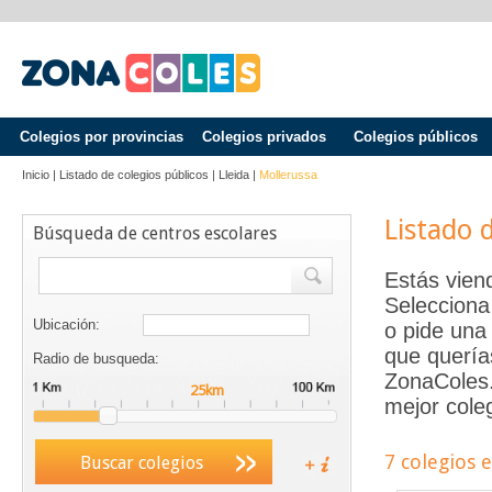
Colegios por provincias
Colegios privados
Colegios públicos
Inicio
|
Listado de colegios públicos
|
Lleida
|
Mollerussa
Listado 
Búsqueda de centros escolares
Estás vien
Selecciona
Ubicación:
o pide una 
que quería
Radio de busqueda:
ZonaColes.e
mejor coleg
7 colegios 
Buscar colegios