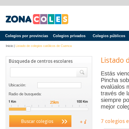
Colegios por provincias
Colegios privados
Colegios públicos
Inicio
|
Listado de colegios católicos de
Cuenca
Listado 
Búsqueda de centros escolares
Estás vien
Pincha sob
Ubicación:
evalúalos 
través de 
Radio de busqueda:
siempre po
mejor coleg
7 colegios 
Buscar colegios