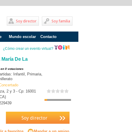
Soy director
Soy familia
e
Mundo escolar
Contacto
Problemas de aprendizaje
¿Cómo crear un evento virtual?
Adolescentes
 María De La
Internados
 en 0 votaciones
idas: Infantil, Primaria,
Fracaso escolar
illerato
Concertado
Acoso escolar
za, 2 y 3 - Cp: 16001
CA)
Profesores
229439
Familia
Soy director
Infantil
Primaria
r a favoritos
Mandar a un amigo