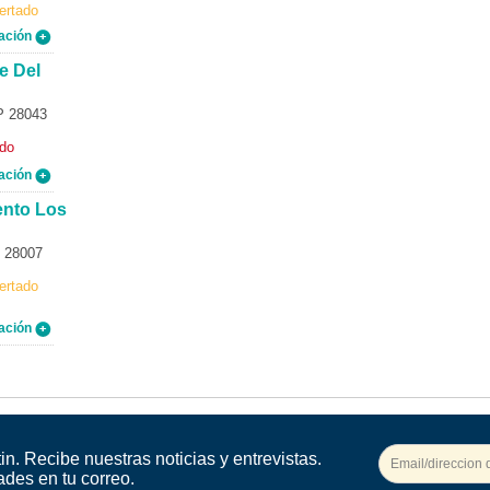
ertado
ación
e Del
P 28043
ado
ación
ento Los
P 28007
ertado
ación
in. Recibe nuestras noticias y entrevistas.
ades en tu correo.