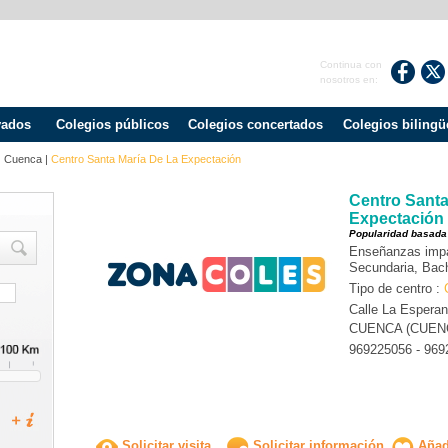
Continua con
nosotros en:
vados
Colegios públicos
Colegios concertados
Colegios bilingü
|
Cuenca
|
Centro Santa María De La Expectación
Centro Santa
Expectación
Popularidad basada
Enseñanzas impart
Secundaria, Bach
Tipo de centro :
Calle La Esperan
CUENCA (CUEN
969225056 - 969
Solicitar visita
Solicitar información
Añadi