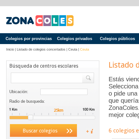
Colegios por provincias
Colegios privados
Colegios públicos
Inicio
|
Listado de colegios concertados
|
Ceuta
|
Ceuta
Listado 
Búsqueda de centros escolares
Estás vien
Selecciona
Ubicación:
o pide una 
que quería
Radio de busqueda:
ZonaColes.e
mejor coleg
6 colegios 
Buscar colegios