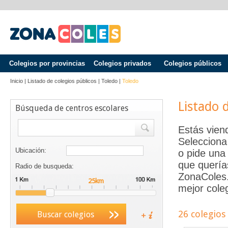
Colegios por provincias
Colegios privados
Colegios públicos
Inicio
|
Listado de colegios públicos
|
Toledo
|
Toledo
Listado 
Búsqueda de centros escolares
Estás vien
Selecciona
Ubicación:
o pide una 
que quería
Radio de busqueda:
ZonaColes.e
mejor coleg
26 colegios
Buscar colegios