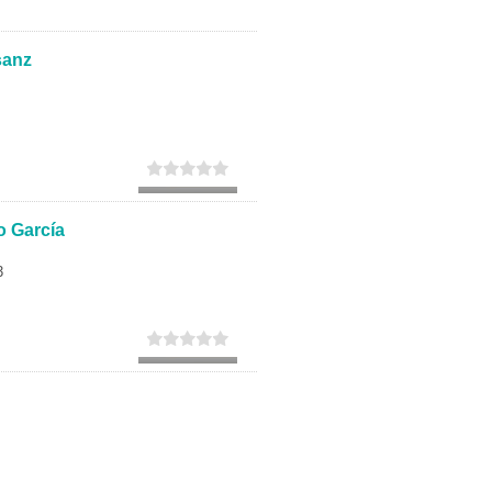
Secundaria
sanz
Eleccion de universidad
o García
3