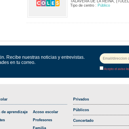
TALAVERA DE LA REINA, (TOLE
Tipo de centro :
Público
in. Recibe nuestras noticias y entrevistas.
ades en tu correo.
Acepto el aviso le
olar
Privados
Públicos
 de aprendizaje
Acoso escolar
tes
Profesores
Concertado
Familia