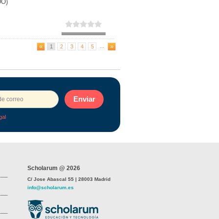
DO)
...
1
2
3
4
5
Enviar
gal
Scholarum @ 2026
C/ Jose Abascal 55 | 28003 Madrid
info@scholarum.es