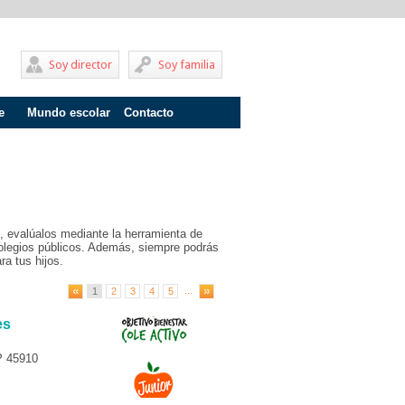
Soy director
Soy familia
e
Mundo escolar
Contacto
Problemas de aprendizaje
Adolescentes
Internados
, evalúalos mediante la herramienta de
Fracaso escolar
olegios públicos. Además, siempre podrás
ra tus hijos.
Acoso escolar
...
1
2
3
4
5
Profesores
es
Familia
P 45910
Infantil
Primaria