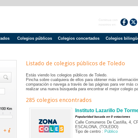
Continua con
nosotros en:
vados
Colegios públicos
Colegios concertados
Colegios bilingü
Listado de colegios públicos de
Toledo
Estás viendo los colegios públicos de
Toledo
.
Pincha sobre cualquiera de ellos para obtener más información
comparación o navega a través de las páginas para ver más c
realizar una nueva búsqueda para encontrar el mejor colegio pa
285 colegios encontrados
Instituto Lazarillo De Torm
Popularidad basada en 0 votaciones
Calle Comuneros De Castilla, 4, C
ESCALONA, (TOLEDO)
Tipo de centro :
Público