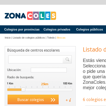
Colegios por provincias
Colegios privados
Colegios públicos
Inicio
|
Listado de colegios públicos
|
Toledo
|
Illescas
Listado 
Búsqueda de centros escolares
Estás vien
Selecciona
Ubicación:
o pide una 
que quería
Radio de busqueda:
ZonaColes.e
mejor coleg
6 colegios 
Buscar colegios