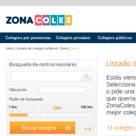
Colegios por provincias
Colegios privados
Colegios públicos
Inicio
|
Listado de colegios públicos
|
Soria
|
Soria
Listado 
Búsqueda de centros escolares
Estás vien
Selecciona
Ubicación:
o pide una 
que quería
Radio de busqueda:
ZonaColes.e
mejor coleg
12 colegios
Buscar colegios