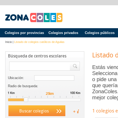
Colegios por provincias
Colegios privados
Colegios públicos
Inicio
|
Listado de colegios católicos de
Aguilas
Listado 
Búsqueda de centros escolares
Estás vien
Selecciona
Ubicación:
o pide una 
que quería
Radio de busqueda:
ZonaColes.e
mejor coleg
1 colegios 
Buscar colegios