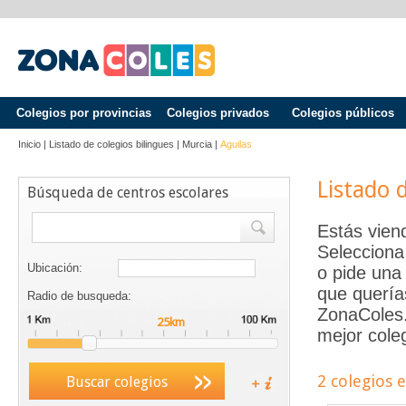
Colegios por provincias
Colegios privados
Colegios públicos
Inicio
|
Listado de colegios bilingues
|
Murcia
|
Aguilas
Listado 
Búsqueda de centros escolares
Estás vien
Selecciona
Ubicación:
o pide una 
que quería
Radio de busqueda:
ZonaColes.e
mejor coleg
2 colegios 
Buscar colegios