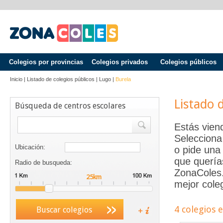
Colegios por provincias
Colegios privados
Colegios públicos
Inicio
|
Listado de colegios públicos
|
Lugo
|
Burela
Listado 
Búsqueda de centros escolares
Estás vien
Selecciona
Ubicación:
o pide una 
que quería
Radio de busqueda:
ZonaColes.e
mejor coleg
4 colegios 
Buscar colegios