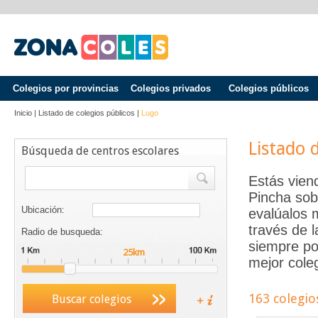
Colegios por provincias
Colegios privados
Colegios públicos
Inicio
|
Listado de colegios públicos
|
Lugo
Listado 
Búsqueda de centros escolares
Estás vien
Pincha sob
Ubicación:
evalúalos 
través de 
Radio de busqueda:
siempre po
mejor coleg
163 colegio
Buscar colegios