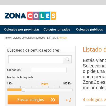
Colegios por provincias
Colegios privados
Colegios públicos
Inicio
|
Listado de colegios públicos
|
La Rioja
|
Arnedo
Listado 
Búsqueda de centros escolares
Estás vien
Selecciona
Ubicación:
o pide una 
que quería
Radio de busqueda:
ZonaColes.e
mejor coleg
4 colegios 
Buscar colegios