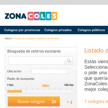
Colegios por provincias
Colegios privados
Colegios públicos
Inicio
|
Listado de colegios católicos de
Arnedo
Listado 
Búsqueda de centros escolares
Estás vien
Selecciona
Ubicación:
o pide una 
que quería
Radio de busqueda:
ZonaColes.e
mejor coleg
1 colegios 
Buscar colegios