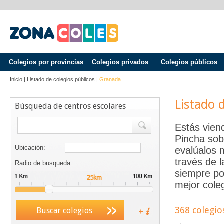
Colegios por provincias
Colegios privados
Colegios públicos
Inicio
|
Listado de colegios públicos
|
Granada
Listado 
Búsqueda de centros escolares
Estás vien
Pincha sob
Ubicación:
evalúalos 
través de 
Radio de busqueda:
siempre po
mejor coleg
368 colegio
Buscar colegios