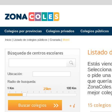
Colegios por provincias
Colegios privados
Colegios públicos
Inicio
|
Listado de colegios públicos
|
Granada
|
Motril
Listado 
Búsqueda de centros escolares
Estás vien
Selecciona
Ubicación:
o pide una 
que quería
Radio de busqueda:
ZonaColes.e
mejor coleg
15 colegios
Buscar colegios