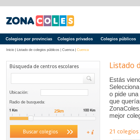
Colegios por provincias
Colegios privados
Colegios públicos
Inicio
|
Listado de colegios públicos
|
Cuenca
|
Cuenca
Listado 
Búsqueda de centros escolares
Estás vien
Selecciona
Ubicación:
o pide una 
que quería
Radio de busqueda:
ZonaColes.e
mejor coleg
21 colegios
Buscar colegios