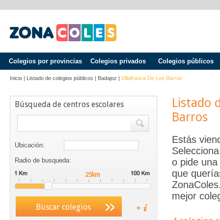
Colegios por provincias
Colegios privados
Colegios públicos
Inicio
|
Listado de colegios públicos
|
Badajoz
|
Villafranca De Los Barros
Listado 
Búsqueda de centros escolares
Barros
Estás vien
Ubicación:
Selecciona
Radio de busqueda:
o pide una 
que quería
ZonaColes.e
mejor coleg
Buscar colegios