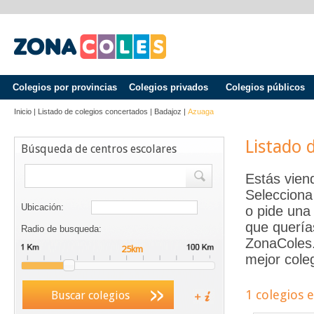
Colegios por provincias
Colegios privados
Colegios públicos
Inicio
|
Listado de colegios concertados
|
Badajoz
|
Azuaga
Listado 
Búsqueda de centros escolares
Estás vien
Selecciona
Ubicación:
o pide una 
que quería
Radio de busqueda:
ZonaColes.e
mejor coleg
1 colegios 
Buscar colegios