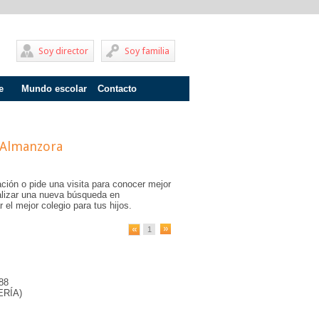
Soy director
Soy familia
e
Mundo escolar
Contacto
Problemas de aprendizaje
Adolescentes
Almanzora
Internados
ción o pide una visita para conocer mejor
Fracaso escolar
ealizar una nueva búsqueda en
 el mejor colegio para tus hijos.
Acoso escolar
1
Profesores
Familia
88
Infantil
RÍA)
Primaria