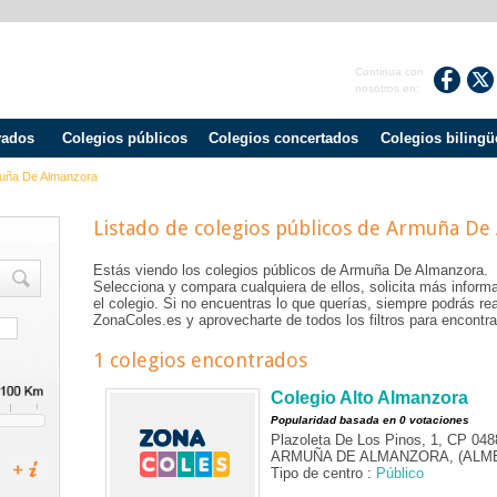
Continua con
nosotros en:
vados
Colegios públicos
Colegios concertados
Colegios bilingü
uña De Almanzora
Listado de colegios públicos de
Armuña De 
Estás viendo los colegios públicos de
Armuña De Almanzora
.
Selecciona y compara cualquiera de ellos, solicita más informa
el colegio. Si no encuentras lo que querías, siempre podrás r
ZonaColes.es y aprovecharte de todos los filtros para encontrar
1 colegios encontrados
Colegio Alto Almanzora
Popularidad basada en 0 votaciones
Plazoleta De Los Pinos, 1, CP 048
ARMUÑA DE ALMANZORA, (ALME
Tipo de centro :
Público