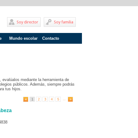
Soy director
Soy familia
e
Mundo escolar
Contacto
Problemas de aprendizaje
Adolescentes
Internados
, evalúalos mediante la herramienta de
Fracaso escolar
olegios públicos. Además, siempre podrás
ra tus hijos.
Acoso escolar
...
1
2
3
4
5
Profesores
abeza
Familia
4838
Infantil
Primaria