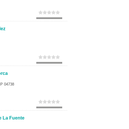
lez
orca
 CP 04738
e La Fuente