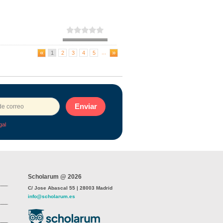
...
1
2
3
4
5
Enviar
gal
Scholarum @ 2026
C/ Jose Abascal 55 | 28003 Madrid
info@scholarum.es