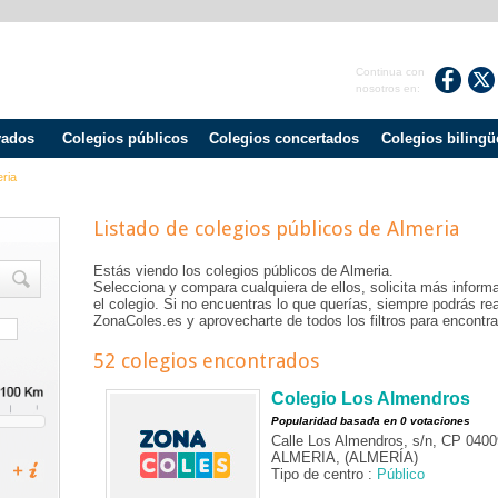
Continua con
nosotros en:
vados
Colegios públicos
Colegios concertados
Colegios bilingü
ria
Listado de colegios públicos de
Almeria
Estás viendo los colegios públicos de
Almeria
.
Selecciona y compara cualquiera de ellos, solicita más informa
el colegio. Si no encuentras lo que querías, siempre podrás r
ZonaColes.es y aprovecharte de todos los filtros para encontrar
52 colegios encontrados
Colegio Los Almendros
Popularidad basada en 0 votaciones
Calle Los Almendros, s/n, CP 0400
ALMERIA, (ALMERÍA)
Tipo de centro :
Público