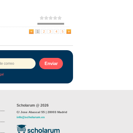
1
2
3
4
5
Enviar
gal
Scholarum @ 2026
C/ Jose Abascal 55 | 28003 Madrid
info@scholarum.es