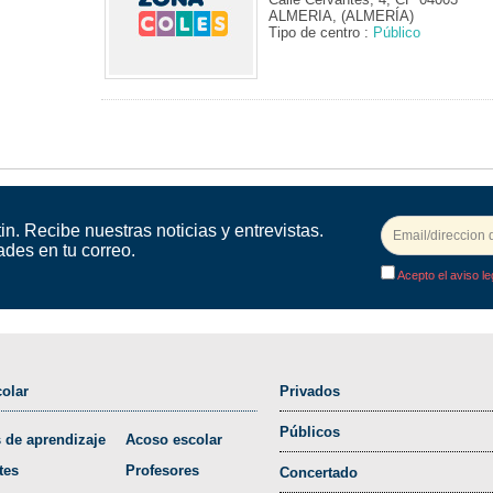
ALMERIA, (ALMERÍA)
Tipo de centro :
Público
in. Recibe nuestras noticias y entrevistas.
ades en tu correo.
Acepto el aviso le
olar
Privados
Públicos
 de aprendizaje
Acoso escolar
tes
Profesores
Concertado