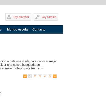
Soy director
Soy familia
e
Mundo escolar
Contacto
Problemas de aprendizaje
Adolescentes
Internados
ción o pide una visita para conocer mejor
Fracaso escolar
ealizar una nueva búsqueda en
 el mejor colegio para tus hijos.
Acoso escolar
1
2
3
4
5
Profesores
Familia
9
Infantil
Primaria