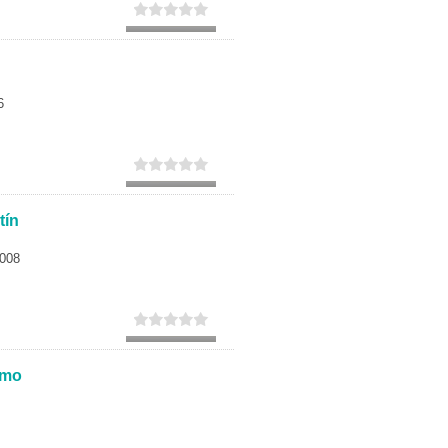
Secundaria
Eleccion de universidad
6
tín
4008
zmo