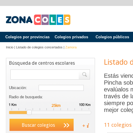
Colegios por provincias
Colegios privados
Colegios públicos
Inicio
|
Listado de colegios concertados
|
Zamora
Listado 
Búsqueda de centros escolares
Estás vien
Pincha sob
Ubicación:
evalúalos 
través de 
Radio de busqueda:
siempre po
mejor coleg
11 colegios
Buscar colegios