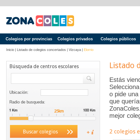
Colegios por provincias
Colegios privados
Colegios públicos
Inicio
|
Listado de colegios concertados
|
Vizcaya
|
Elorrio
Listado 
Búsqueda de centros escolares
Estás vien
Selecciona
Ubicación:
o pide una 
que quería
Radio de busqueda:
ZonaColes.e
mejor coleg
2 colegios 
Buscar colegios