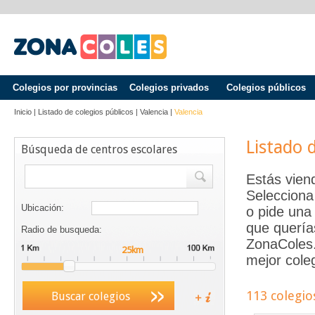
Colegios por provincias
Colegios privados
Colegios públicos
Inicio
|
Listado de colegios públicos
|
Valencia
|
Valencia
Listado 
Búsqueda de centros escolares
Estás vien
Selecciona
Ubicación:
o pide una 
que quería
Radio de busqueda:
ZonaColes.e
mejor coleg
113 colegio
Buscar colegios