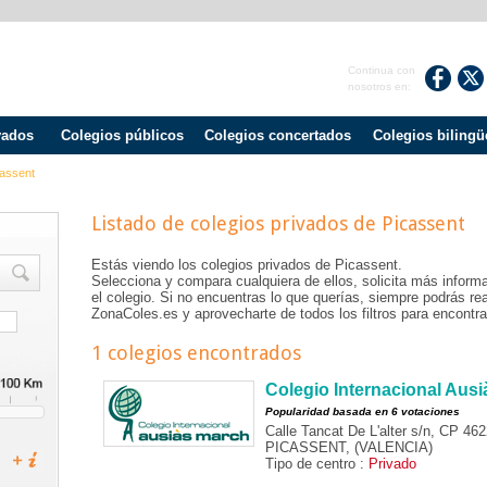
Continua con
nosotros en:
vados
Colegios públicos
Colegios concertados
Colegios bilingü
assent
Listado de colegios privados de
Picassent
Estás viendo los colegios privados de
Picassent
.
Selecciona y compara cualquiera de ellos, solicita más informa
el colegio. Si no encuentras lo que querías, siempre podrás r
ZonaColes.es y aprovecharte de todos los filtros para encontrar
1 colegios encontrados
Colegio Internacional Aus
Popularidad basada en 6 votaciones
Calle Tancat De L'alter s/n, CP 46
PICASSENT, (VALENCIA)
Tipo de centro :
Privado