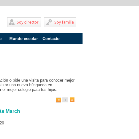
Soy director
Soy familia
e
Mundo escolar
Contacto
Problemas de aprendizaje
Adolescentes
Internados
ción o pide una visita para conocer mejor
Fracaso escolar
ealizar una nueva búsqueda en
 el mejor colegio para tus hijos.
Acoso escolar
1
Profesores
iàs March
Familia
220
Infantil
Primaria