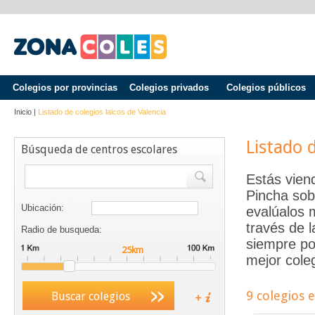
Colegios por provincias
Colegios privados
Colegios públicos
Inicio
|
Listado de colegios laicos de
Valencia
Listado 
Búsqueda de centros escolares
Estás vien
Pincha sob
Ubicación:
evalúalos 
través de 
Radio de busqueda:
siempre po
mejor coleg
9 colegios 
Buscar colegios